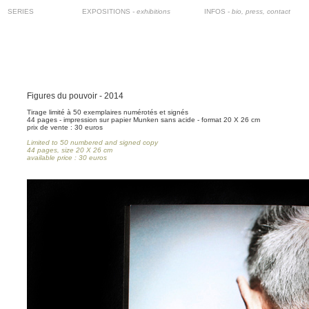
SERIES
EXPOSITIONS
- exhibitions
INFOS -
bio, press, contact
Figures du pouvoir - 2014
Tirage limité à 50 exemplaires numérotés et signés
44 pages - impression sur papier Munken sans acide - format 20 X 26 cm
prix de vente : 30 euros
Limited to 50 numbered and signed copy
44 pages, size 20 X 26 cm
available price : 30 euros