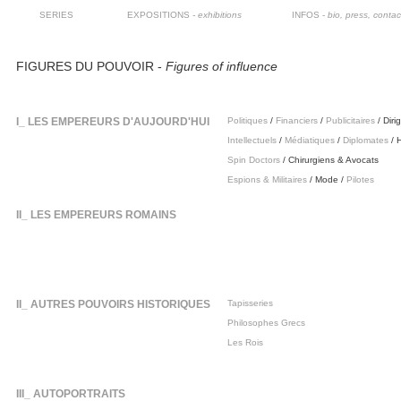
SERIES
EXPOSITIONS
- exhibitions
INFOS -
bio, press, contac
FIGURES DU POUVOIR -
Figures of influence
I_ LES EMPEREURS D'AUJOURD'HUI
Politiques
/
Financiers
/
Publicitaires
/ Diri
Intellectuels
/
Médiatiques
/
Diplomates
/ H
Spin Doctors
/ Chirurgiens & Avocats
Espions & Militaires
/ Mode /
Pilotes
II_ LES EMPEREURS ROMAINS
II_ AUTRES POUVOIRS HISTORIQUES
Tapisseries
Philosophes Grecs
Les Rois
III_ AUTOPORTRAITS